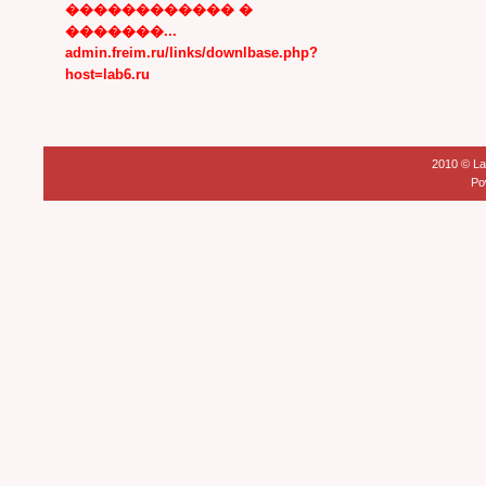
������������ �
�������...
admin.freim.ru/links/downlbase.php?
host=lab6.ru
2010 ©
La
Po