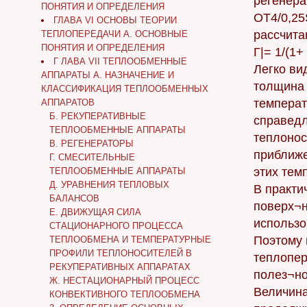
регенера
ПОНЯТИЯ И ОПРЕДЕЛЕНИЯ
OT4/0,25
ГЛАВА VI ОСНОВЫ ТЕОРИИ
рассчита
ТЕПЛОПЕРЕДАЧИ А. ОСНОВНЫЕ
ПОНЯТИЯ И ОПРЕДЕЛЕНИЯ
Г|= 1/(1+ 
Г ЛАВА VII ТЕПЛООБМЕННЫЕ
Легко ви
АППАРАТЫ А. НАЗНАЧЕНИЕ И
толщина 
КЛАССИФИКАЦИЯ ТЕПЛООБМЕННЫХ
температ
АППАРАТОВ
Б. РЕКУПЕРАТИВНЫЕ
справедл
ТЕПЛООБМЕННЫЕ АППАРАТЫ
теплонос
В. РЕГЕНЕРАТОРЫ
приближе
Г. СМЕСИТЕЛЬНЫЕ
этих тем
ТЕПЛООБМЕННЫЕ АППАРАТЫ
Д. УРАВНЕНИЯ ТЕПЛОВЫХ
В практи
БАЛАНСОВ
поверх¬н
Е. ДВИЖУЩАЯ СИЛА
использо
СТАЦИОНАРНОГО ПРОЦЕССА
Поэтому
ТЕПЛООБМЕНА И ТЕМПЕРАТУРНЫЕ
ПРОФИЛИ ТЕПЛОНОСИТЕЛЕЙ В
теплопер
РЕКУПЕРАТИВНЫХ АППАРАТАХ
полез¬ног
Ж. НЕСТАЦИОНАРНЫЙ ПРОЦЕСС
Величина 
КОНВЕКТИВНОГО ТЕПЛООБМЕНА