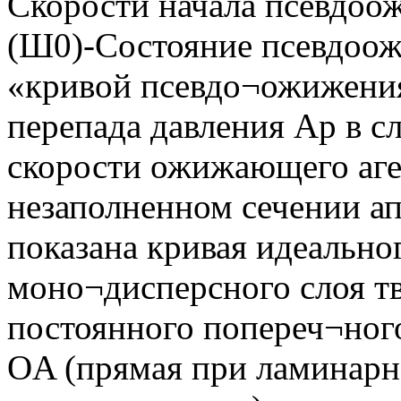
Скорости начала псевдоож
(Ш0)-Состояние псевдоож
«кривой псевдо¬ожижени
перепада давления Ар в сл
скорости ожижающего аген
незаполненном сечении апп
показана кривая идеальн
моно¬дисперсного слоя тв
постоянного попереч¬ного
OA (прямая при ламинарн