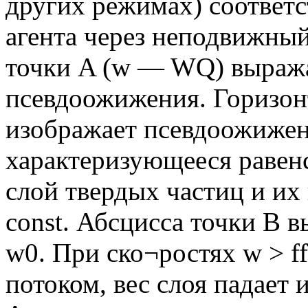
других режимах) соотве
агента через неподвижный
точки A (w — WQ) выража
псевдоожижения. Горизон
изображает псевдоожижен
характеризующееся равенс
слой твердых частиц и их 
const. Абсцисса точки В 
w0. При ско¬ростях w > f
потоком, вес слоя падает 