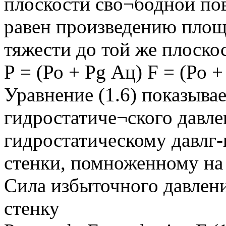
плоскости сво¬бодной по
равен произведению площа
тяжести до той же плоскост
Р = (Ро + Pg Ац) F = (Ро +
Уравнение (1.6) показывае
гидростатиче¬ского давле
гидростатическому давлг-
стенки, помноженному на
Сила избыточного давлен
стенку