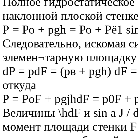
Полное гидростатическое 
наклонной плоской стенке 
Р = Ро + pgh = Ро + Рё1 si
Следовательно, искомая с
элемен¬тарную площадку 
dP = pdF = (рв + pgh) dF = 
откуда
P = PoF + pgjhdF = p0F + p
Величины \hdF и sin a J /
момент площади стенки F