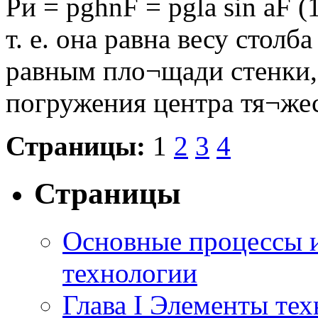
Ри = pghnF = pgla sin aF (1
т. е. она равна весу стол
равным пло¬щади стенки, 
погружения центра тя¬жес
Страницы:
1
2
3
4
Страницы
Основные процессы 
технологии
Глава I Элементы тех