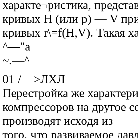
характе¬ристика, предста
кривых Н (или р) — V пр
кривых r\=f(H,V). Такая х
^—"а
~.—^
01 / >ЛХЛ
Перестройка же характер
компрессоров на другое с
производят исходя из
того, что развиваемое дав